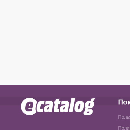
По
Поль
Поли