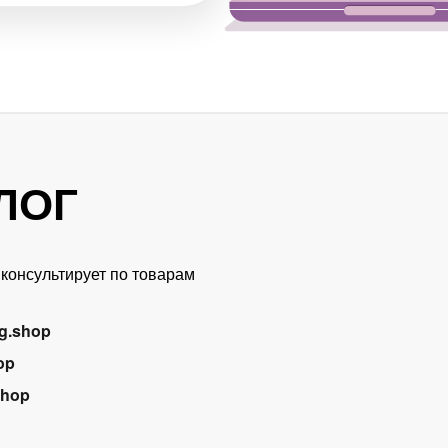
АЛОГ
консультирует по товарам
og.shop
op
shop