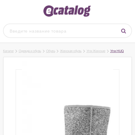
Каталог
Одежда и обувь
Обувь
Женская обувь
Угги Женские
Угги HUQ