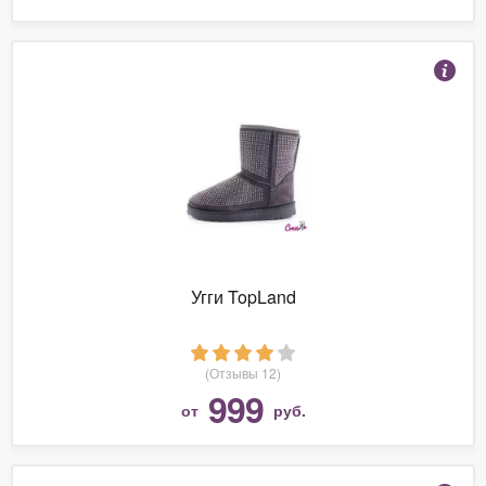
Угги TopLand
(Отзывы 12)
999
от
руб.