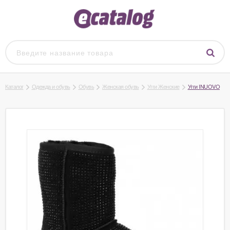
Каталог
Одежда и обувь
Обувь
Женская обувь
Угги Женские
Угги INUOVO