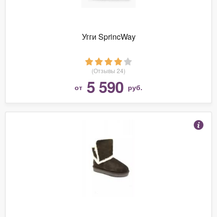
Угги SprincWay
(Отзывы 24)
5 590
от
руб.