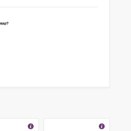
овар?