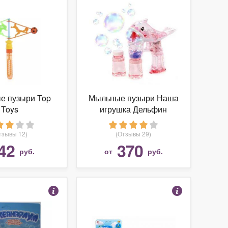
е пузыри Top
Мыльные пузыри Наша
Toys
игрушка Дельфин
тзывы 12)
(Отзывы 29)
42
370
руб.
от
руб.