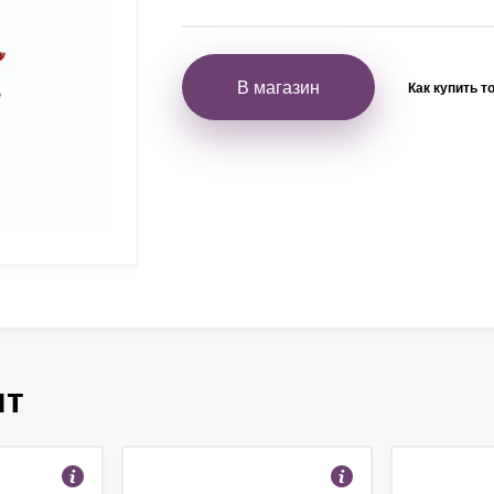
В магазин
Как купить т
ят