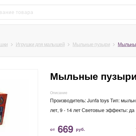
шки
Игрушки для малышей
Мыльные пузыри
Мыльные
Мыльные пузыри 
Описание
Производитель: Junfa toys Тип: мыльные 
лет, 9 - 14 лет Световые эффекты: да
669
от
руб.