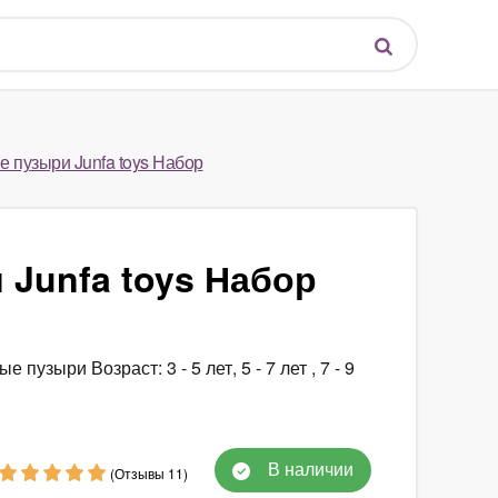
 пузыри Junfa toys Набор
Junfa toys Набор
пузыри Возраст: 3 - 5 лет, 5 - 7 лет , 7 - 9
В наличии
(Отзывы 11)