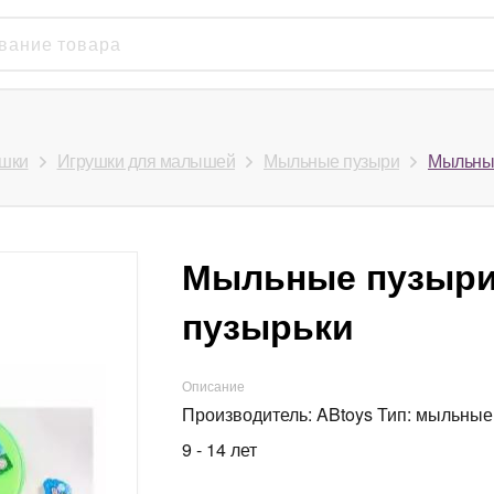
шки
Игрушки для малышей
Мыльные пузыри
Мыльные
Мыльные пузыри
пузырьки
Описание
Производитель: ABtoys Тип: мыльные пуз
9 - 14 лет