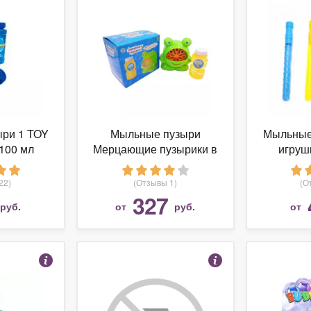
ри 1 TOY
Мыльные пузыри
Мыльные
100 мл
Мерцающие пузырики в
игруш
5
наборе, 120 мл, S-00149
22)
(Отзывы 1)
(О
327
руб.
от
руб.
от