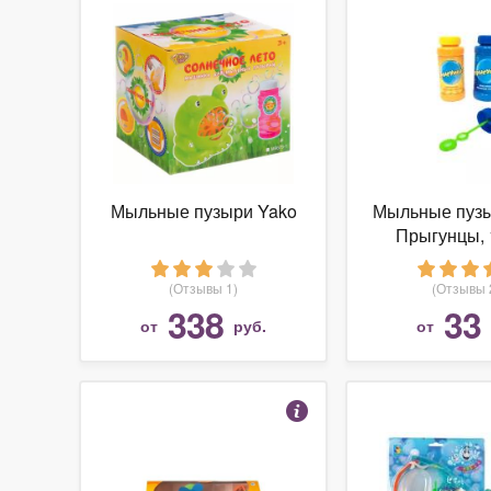
Мыльные пузыри Yako
Мыльные пузы
Прыгунцы, 
Т5936
(Отзывы 1)
(Отзывы 
338
33
от
руб.
от