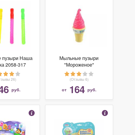
 пузыри Наша
Мыльные пузыри
ка 2058-317
"Мороженое"
тзывы 26)
(Отзывы 6)
46
164
руб.
от
руб.