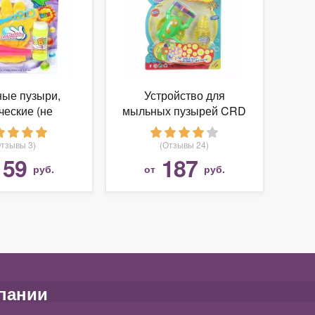
ые пузыри,
Устройство для
ческие (не
мыльных пузырей CRD
паются)
712A
Отзывы 3)
(Отзывы 24)
159
187
руб.
от
руб.
пании