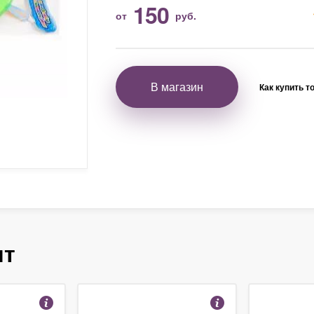
150
от
руб.
В магазин
Как купить т
ят