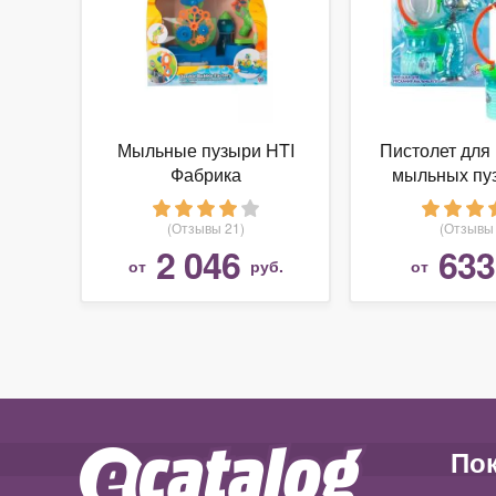
Мыльные пузыри HTI
Пистолет для
Фабрика
мыльных пу
TOY Мылемёт
Т5966
(Отзывы 21)
(Отзывы 
2 046
633
от
руб.
от
По