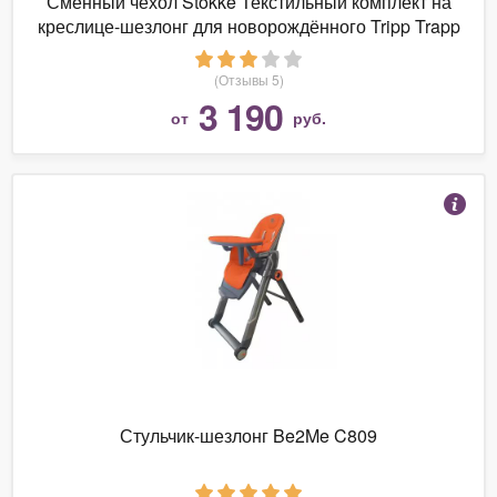
Сменный чехол Stokke Текстильный комплект на
креслице-шезлонг для новорождённого Tripp Trapp
Newborn Upholstery Set
(Отзывы 5)
3 190
от
руб.
Стульчик-шезлонг Be2Me C809