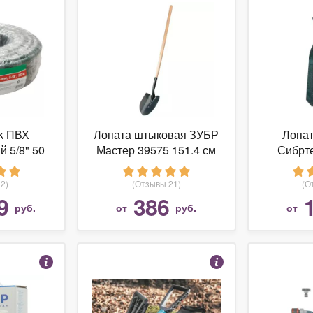
k ПВХ
Лопата штыковая ЗУБР
Лопат
 5/8" 50
Мастер 39575 151.4 см
Сибрте
в
ч
2)
(Отзывы 21)
(О
9
386
руб.
от
руб.
от