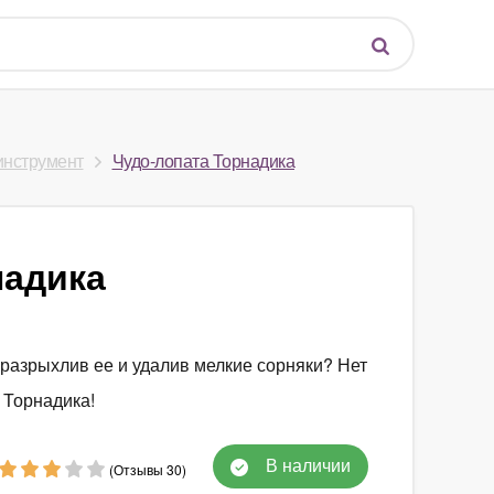
инструмент
Чудо-лопата Торнадика
надика
 разрыхлив ее и удалив мелкие сорняки? Нет
 Торнадика!
В наличии
(Отзывы 30)