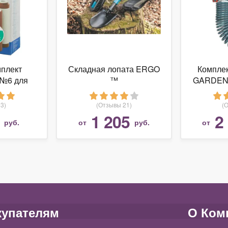
мплект
Складная лопата ERGO
Комплек
 №6 для
™
GARDENA
рестиж
10
3)
(Отзывы 21)
(
1 205
2
руб.
от
руб.
от
купателям
О Ком