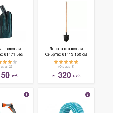
а совковая
Лопата штыковая
х 61471 без
Сибртех 61413 150 см
еренка
тзывы 23)
(Отзывы 3)
150
320
руб.
от
руб.