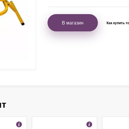
В магазин
Как купить т
ят