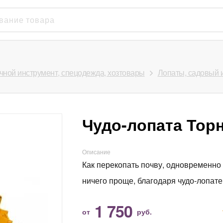
чной инструмент, спецодежда, хозтовары
Лопаты, садовый 
Чудо-лопата Тор
Описание
Как перекопать почву, одновременно
ничего проще, благодаря чудо-лопате
1 750
от
руб.