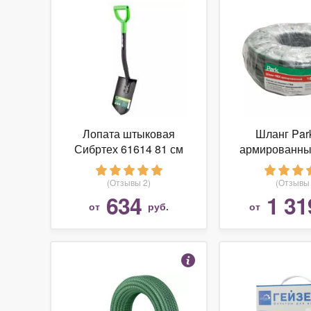
Лопата штыковая
Шланг Par
Сибртех 61614 81 см
армированный
метро
(Отзывы 2)
(Отзывы 
634
1 31
от
руб.
от