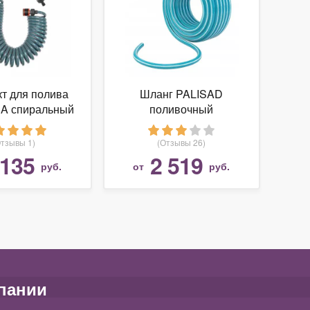
т для полива
Шланг PALISAD
 спиральный
поливочный
 метров
армированный 4-х
слойный 1/2" 50 метров
Отзывы 1)
(Отзывы 26)
 135
2 519
руб.
от
руб.
пании