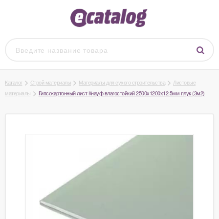
Каталог
Строй материалы
Материалы для сухого строительства
Листовые
материалы
Гипсокартонный лист Кнауф влагостойкий 2500х1200х12.5мм плук (3м2)