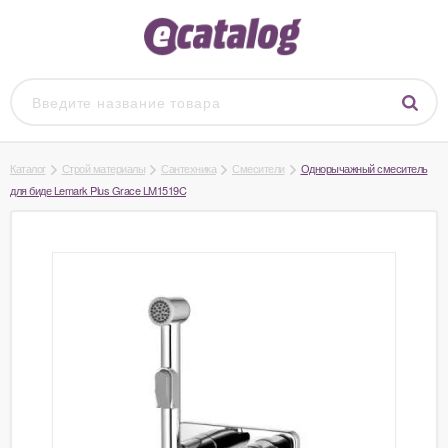
Каталог
Строй материалы
Сантехника
Смесители
Однорычажный смеситель
для биде Lemark Plus Grace LM1519C