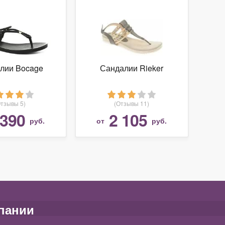
лии Bocage
Сандалии Rieker
Отзывы 5)
(Отзывы 11)
 390
2 105
руб.
от
руб.
пании