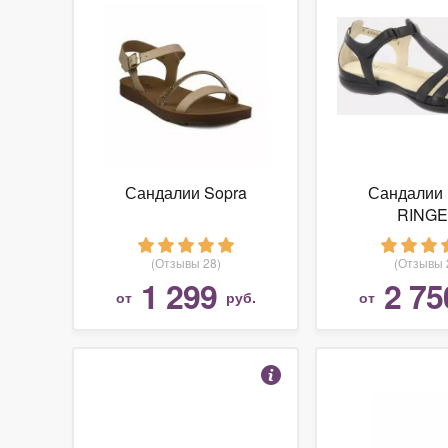
Сандалии Sopra
Сандалии
RING
(Отзывы 28)
(Отзывы 
1 299
2 75
от
руб.
от