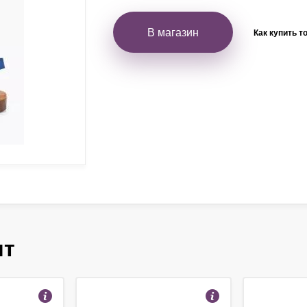
В магазин
Как купить т
ят