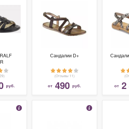
 RALF
Сандалии D+
Сандали
ER
29)
(Отзывы 11)
(О
0
490
2
руб.
от
руб.
от