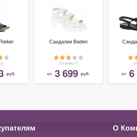
Rieker
Сандалии Baden
Санда
2)
(Отзывы 7)
(
3
3 699
6
руб.
от
руб.
от
купателям
О Ком