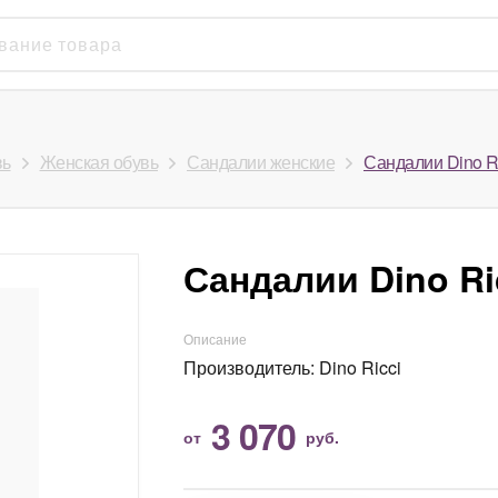
вь
Женская обувь
Сандалии женские
Сандалии Dino Ri
Сандалии Dino Ri
Описание
Производитель: Dino Ricci
3 070
от
руб.