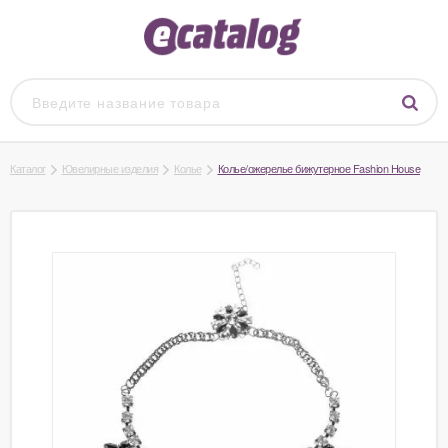
Каталог
Ювелирные изделия
Колье
Колье/ожерелье бижутерное Fashion House