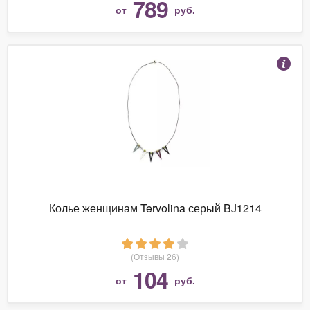
789
от
руб.
Колье женщинам Tervolina серый BJ1214
(Отзывы 26)
104
от
руб.