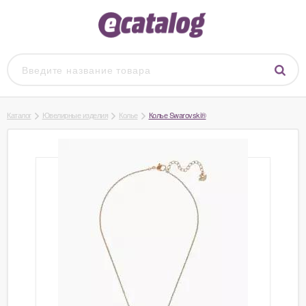
Каталог
Ювелирные изделия
Колье
Колье Swarovski®