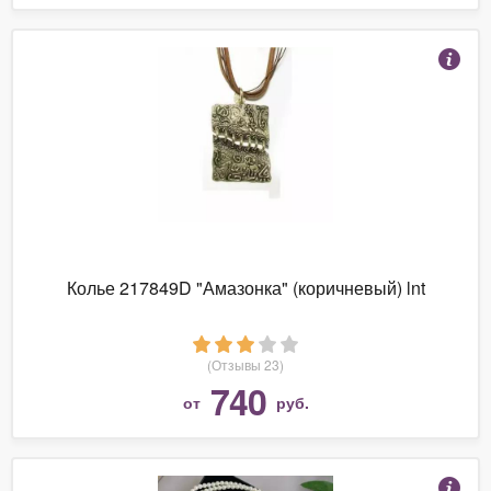
Колье 217849D "Амазонка" (коричневый) lnt
(Отзывы 23)
740
от
руб.