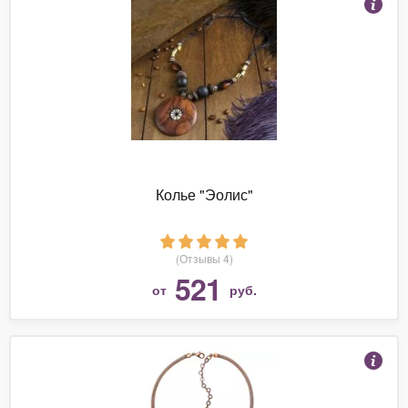
Колье "Эолис"
(Отзывы 4)
521
от
руб.