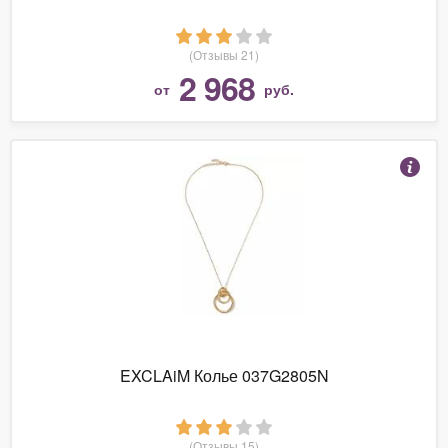
(Отзывы 21)
2 968
от
руб.
EXCLAiM Колье 037G2805N
(Отзывы 15)