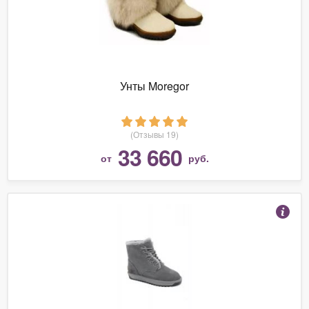
Унты Moregor
(Отзывы 19)
33 660
от
руб.