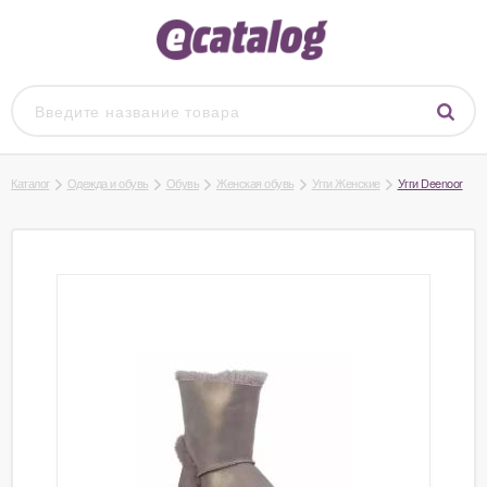
Каталог
Одежда и обувь
Обувь
Женская обувь
Угги Женские
Угги Deenoor