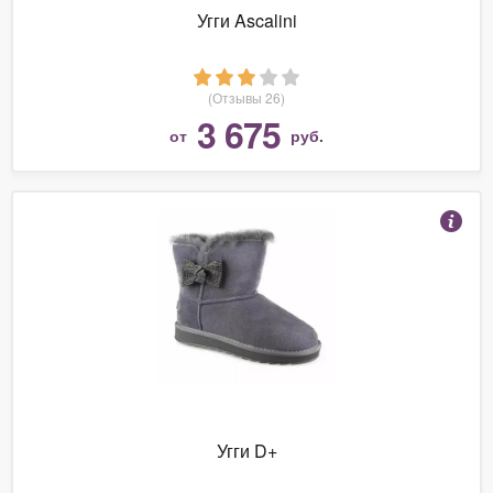
Угги Ascalini
(Отзывы 26)
3 675
от
руб.
Угги D+