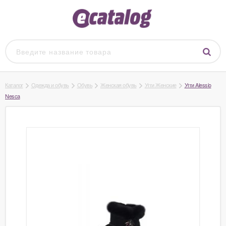
Каталог
Одежда и обувь
Обувь
Женская обувь
Угги Женские
Угги Alessio
Nesca