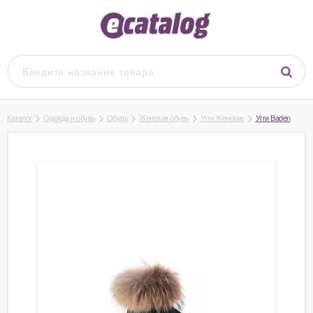
Каталог
Одежда и обувь
Обувь
Женская обувь
Угги Женские
Угги Baden