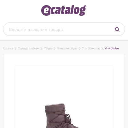
Каталог
Одежда и обувь
Обувь
Женская обувь
Угги Женские
Угги Baden