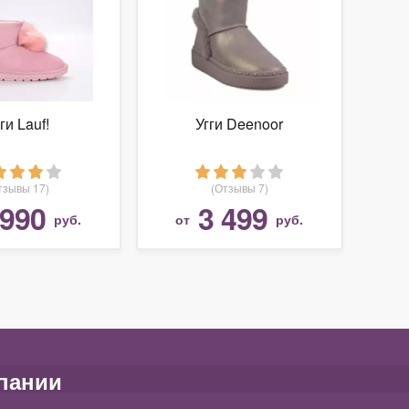
ги Lauf!
Угги Deenoor
тзывы 17)
(Отзывы 7)
 990
3 499
руб.
от
руб.
пании