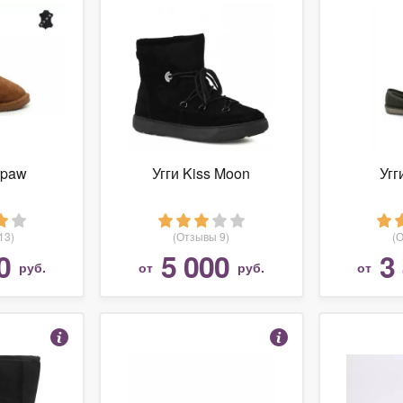
rpaw
Угги Kiss Moon
Угг
13)
(Отзывы 9)
(
0
5 000
3
руб.
от
руб.
от