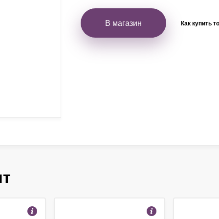
В магазин
Как купить т
ят