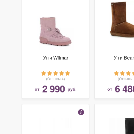
Угги Wilmar
Угги Bea
(Отзывы 4)
(Отзывы 
2 990
6 48
от
руб.
от