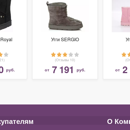
 Royal
Угги SERGIO
Уг
21)
(Отзывы 10)
(О
0
7 191
2
руб.
от
руб.
от
купателям
О Ком