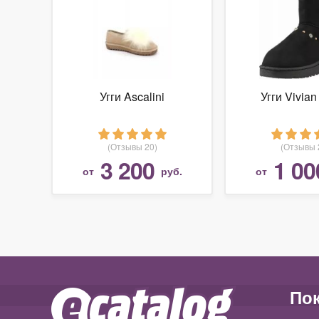
Угги Ascalini
Угги Vivian
(Отзывы 20)
(Отзывы 
3 200
1 00
от
руб.
от
По