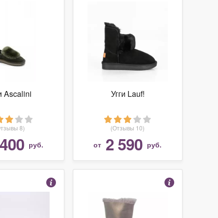
и Ascalini
Угги Lauf!
Отзывы 8)
(Отзывы 10)
 400
2 590
руб.
от
руб.