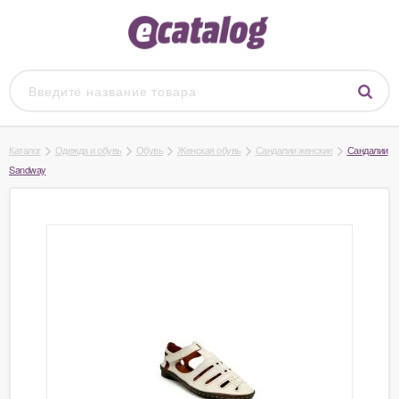
Каталог
Одежда и обувь
Обувь
Женская обувь
Сандалии женские
Сандалии
Sandway