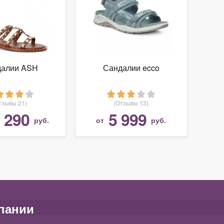
далии ASH
Сандалии ecco
тзывы 21)
(Отзывы 13)
 290
5 999
руб.
от
руб.
пании