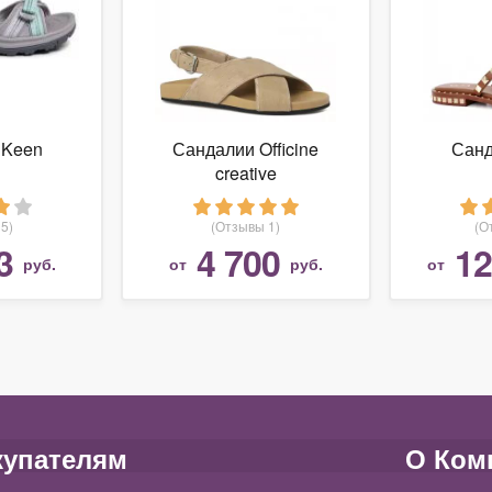
 Keen
Сандалии Officine
Сан
creative
5)
(Отзывы 1)
(О
3
4 700
12
руб.
от
руб.
от
купателям
О Ком