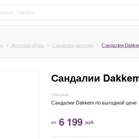
вь
Женская обувь
Сандалии женские
Сандалии Dakk
Сандалии Dakke
Описание
Сандалии Dakkem по выгодной цене
6 199
от
руб.