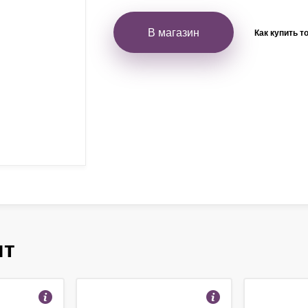
В магазин
Как купить т
ят