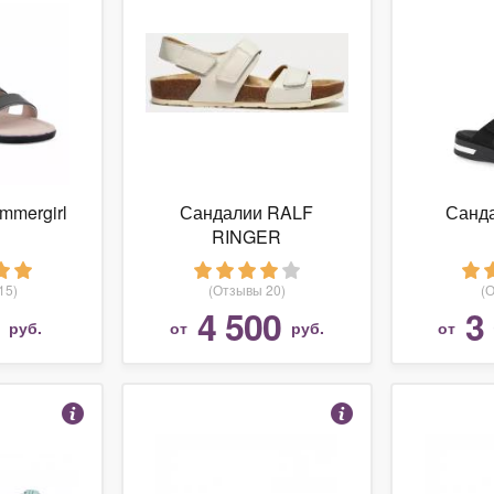
mmergirl
Сандалии RALF
Санда
RINGER
15)
(Отзывы 20)
(
4 500
3
руб.
от
руб.
от