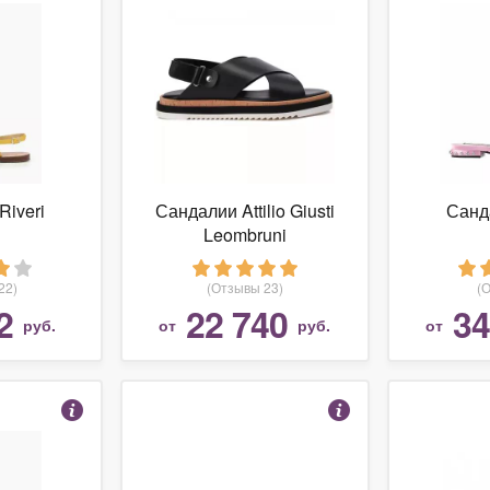
Riveri
Сандалии Attilio Giusti
Санд
Leombruni
22)
(Отзывы 23)
(
2
22 740
34
руб.
от
руб.
от