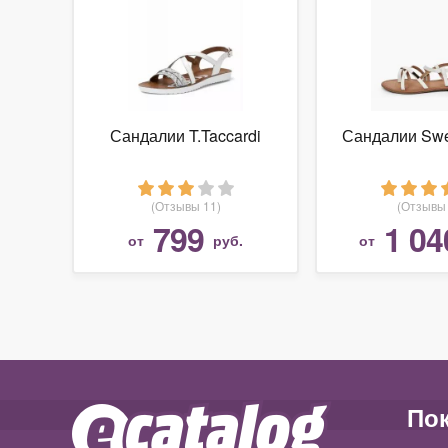
Сандалии T.Taccardi
Сандалии Swe
(Отзывы 11)
(Отзывы 
799
1 04
от
руб.
от
По