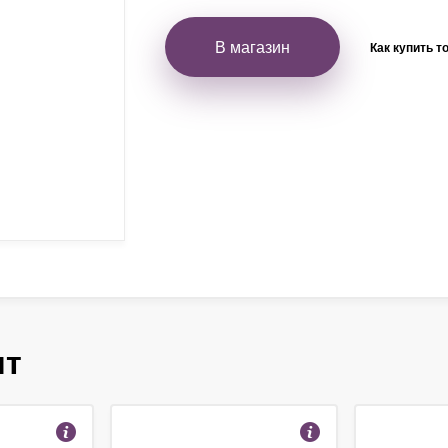
В магазин
Как купить т
ят