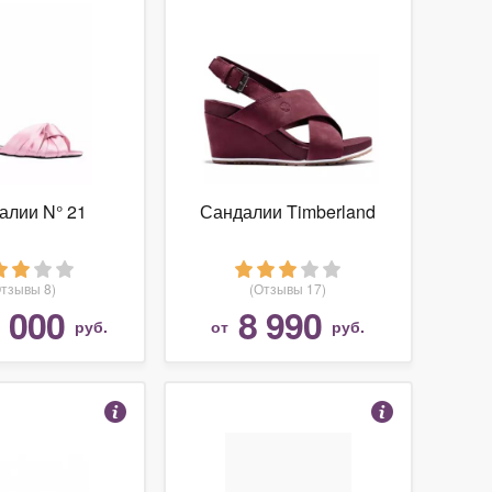
алии N° 21
Сандалии Timberland
Отзывы 8)
(Отзывы 17)
 000
8 990
руб.
от
руб.