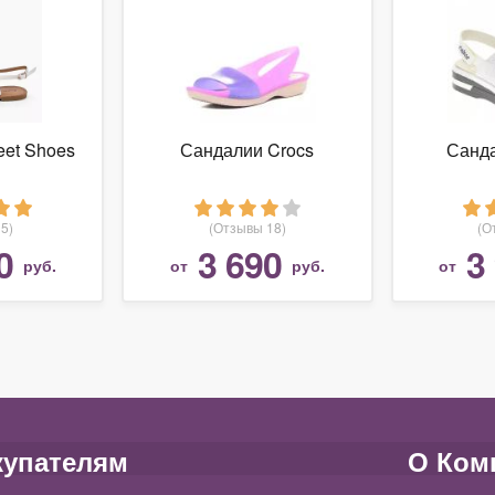
et Shoes
Сандалии Crocs
Санда
5)
(Отзывы 18)
(О
0
3 690
3
руб.
от
руб.
от
купателям
О Ком