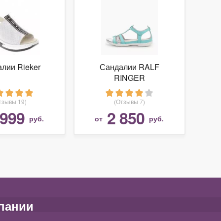
лии Rieker
Сандалии RALF
RINGER
тзывы 19)
(Отзывы 7)
 999
2 850
руб.
от
руб.
пании