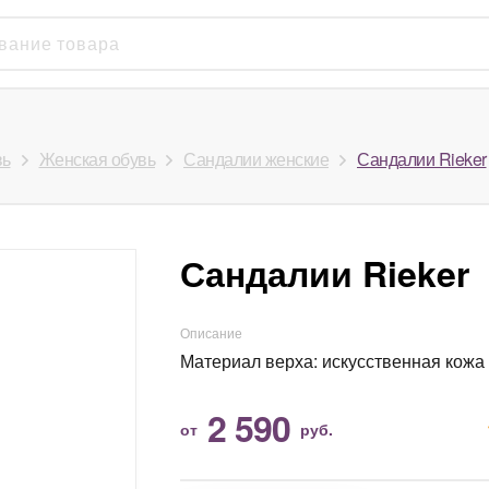
вь
Женская обувь
Сандалии женские
Сандалии Rieker
Сандалии Rieker
Описание
Материал верха: искусственная кожа
2 590
от
руб.