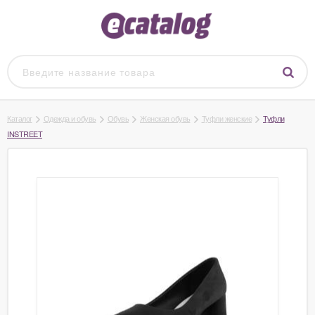
Каталог
Одежда и обувь
Обувь
Женская обувь
Туфли женские
Туфли
INSTREET