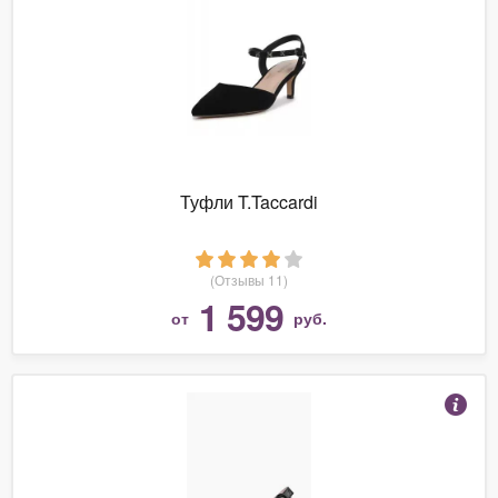
Туфли T.Taccardi
(Отзывы 11)
1 599
от
руб.