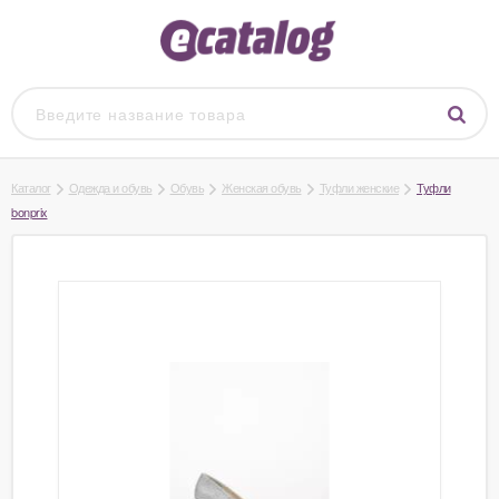
Каталог
Одежда и обувь
Обувь
Женская обувь
Туфли женские
Туфли
bonprix