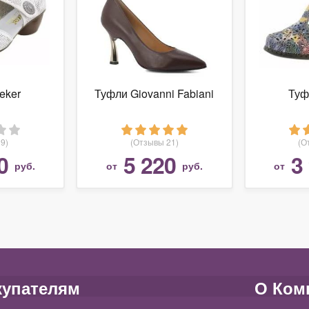
eker
Туфли Giovanni Fabiani
Туф
9)
(Отзывы 21)
(О
0
5 220
3
руб.
от
руб.
от
купателям
О Ком