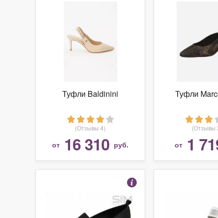
Туфли Baldinini
Туфли Marc
(Отзывы 4)
(Отзывы 
16 310
1 71
от
руб.
от