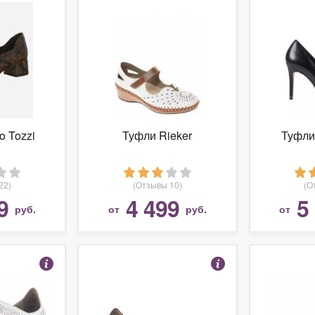
o Tozzi
Туфли Rieker
Туфли
22)
(Отзывы 10)
(О
9
4 499
5
руб.
от
руб.
от