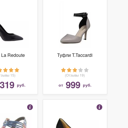
 La Redoute
Туфли T.Taccardi
тзывы 15)
(Отзывы 19)
 319
999
руб.
от
руб.