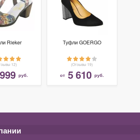
ли Rieker
Туфли GOERGO
тзывы 12)
(Отзывы 19)
 999
5 610
руб.
от
руб.
пании