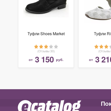
Туфли Shoes Market
Туфли Ri
(Отзывы 30)
(Отзывы 
3 150
3 21
от
руб.
от
По