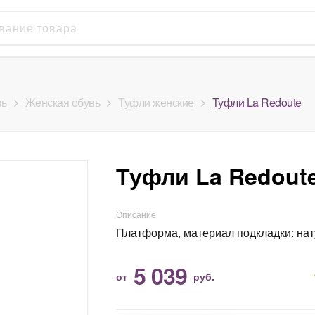
вь
Женская обувь
Туфли женские
Туфли La Redoute
Туфли La Redout
Описание
Платформа, материал подкладки: на
5 039
от
руб.