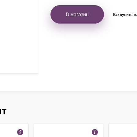
В магазин
Как купить т
ят