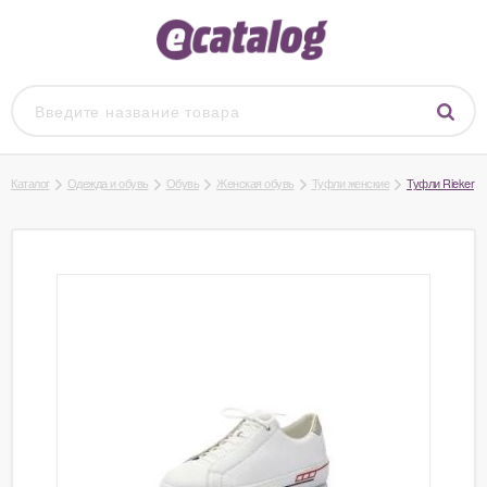
Каталог
Одежда и обувь
Обувь
Женская обувь
Туфли женские
Туфли Rieker