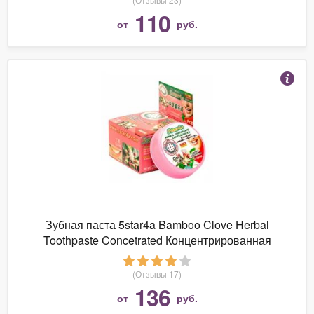
110
от
руб.
Зубная паста 5star4a Bamboo Clove Herbal
Toothpaste Concetrated Концентрированная
травяная зубная паста с гвоздикой
(Отзывы 17)
136
от
руб.