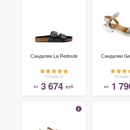
Сандалии La Redoute
Сандалии Ge
(Отзывы 2)
(Отзывы 
3 674
1 79
от
руб.
от