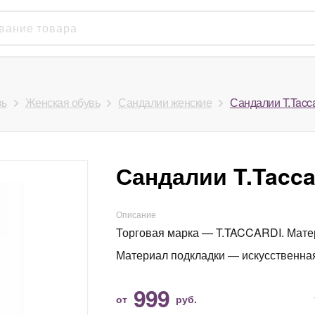
вь
Женская обувь
Сандалии женские
Сандалии T.Tacca
Сандалии T.Tacca
Описание
Торговая марка — T.TACCARDI. Мате
Материал подкладки — искусственна
999
от
руб.