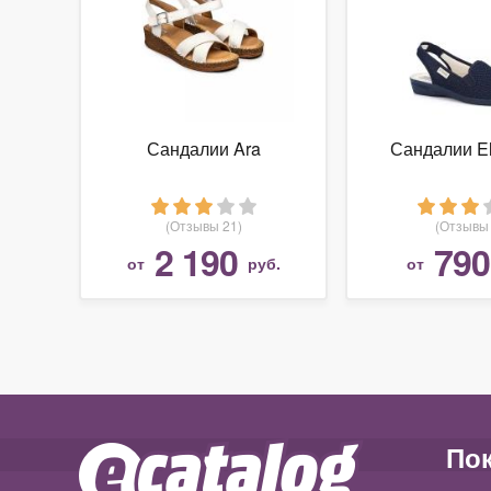
Сандалии Ara
Сандалии E
(Отзывы 21)
(Отзывы 
2 190
790
от
руб.
от
По