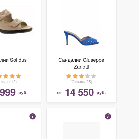
лии Solidus
Сандалии Giuseppe
Zanotti
тзывы 12)
(Отзывы 25)
 999
14 550
руб.
от
руб.