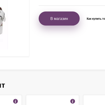
В магазин
Как купить т
ят