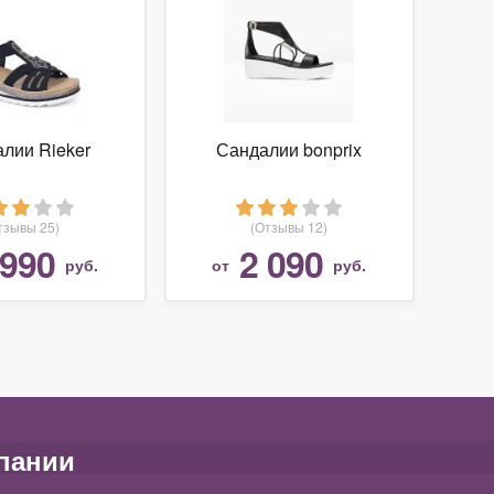
лии Rieker
Сандалии bonprix
тзывы 25)
(Отзывы 12)
 990
2 090
руб.
от
руб.
пании