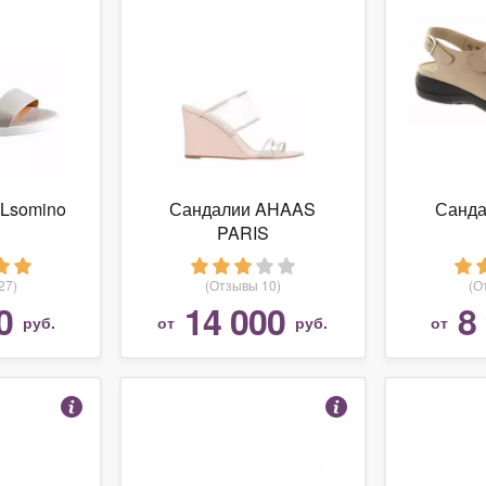
Lsomino
Сандалии AHAAS
Санда
PARIS
27)
(Отзывы 10)
(О
0
14 000
8
руб.
от
руб.
от