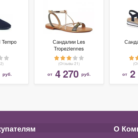
l Tempo
Сандалии Les
Санда
Tropeziennes
2)
(Отзывы 21)
(О
4 270
2
руб.
от
руб.
от
купателям
О Ком