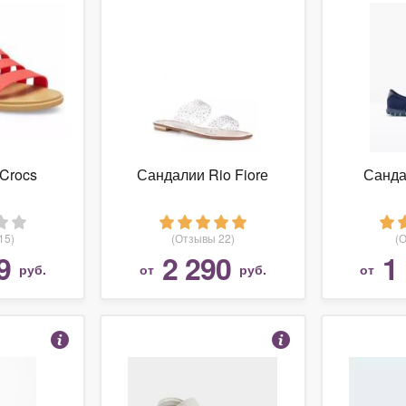
Crocs
Сандалии Rio Fiorе
Санда
15)
(Отзывы 22)
(
9
2 290
1
руб.
от
руб.
от