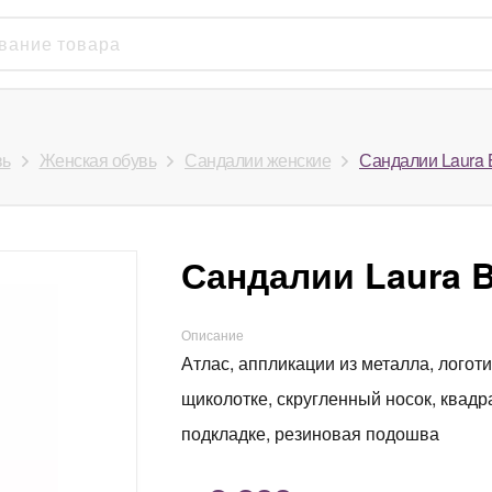
вь
Женская обувь
Сандалии женские
Сандалии Laura Bi
Сандалии Laura Bi
Описание
Атлас, аппликации из металла, логот
щиколотке, скругленный носок, квадра
подкладке, резиновая подошва