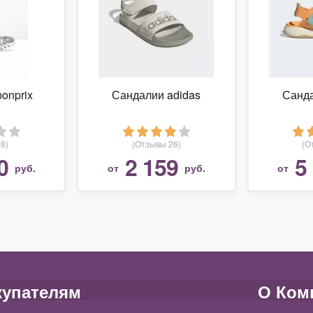
onprix
Сандалии adidas
Санда
8)
(Отзывы 26)
(О
0
2 159
5
руб.
от
руб.
от
купателям
О Ком