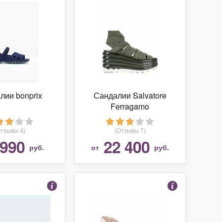
лии bonprix
Сандалии Salvatore
Ferragamo
Отзывы 4)
(Отзывы 7)
 990
22 400
руб.
от
руб.