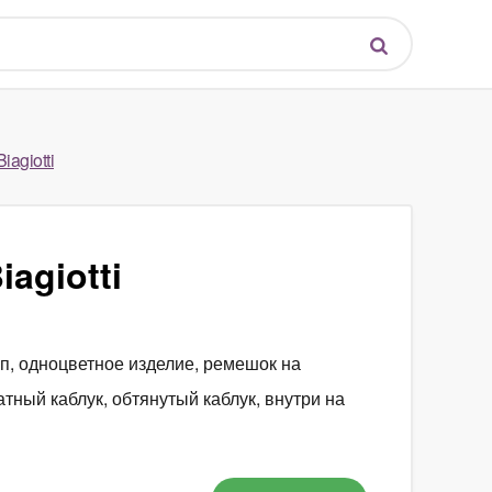
agiotti
agiotti
ип, одноцветное изделие, ремешок на
тный каблук, обтянутый каблук, внутри на