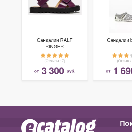
Сандалии RALF
Сандалии b
RINGER
(Отзывы 17)
(Отзывы 
3 300
1 69
от
руб.
от
По