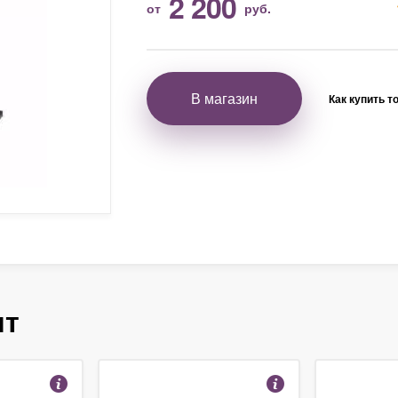
2 200
от
руб.
В магазин
Как купить т
ят