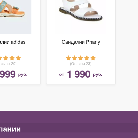
лии adidas
Сандалии Phany
тзывы 20)
(Отзывы 23)
 999
1 990
руб.
от
руб.
пании