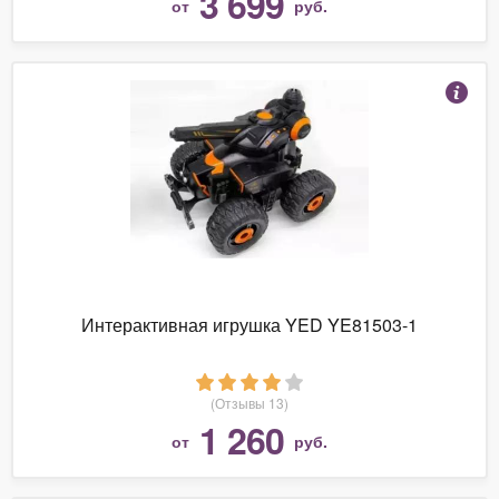
3 699
от
руб.
Интерактивная игрушка YED YE81503-1
(Отзывы 13)
1 260
от
руб.