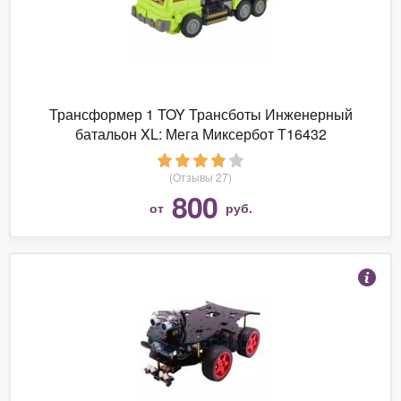
Трансформер 1 TOY Трансботы Инженерный
батальон XL: Мега Миксербот Т16432
(Отзывы 27)
800
от
руб.