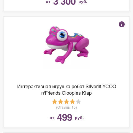
3 300
от
руб.
Интерактивная игрушка робот Silverlit YCOO
n'Friends Gloopies Klap
(Отзывы 15)
499
от
руб.