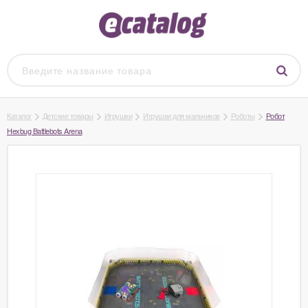
Каталог
Детские товары
Игрушки
Игрушки для мальчиков
Роботы
Робот
Hexbug Battlebots Arena