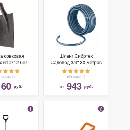
а совковая
Шланг Сибртех
х 614712 без
Садовод 3/4" 30 метров
еренка
Отзывы 5)
(Отзывы 1)
160
943
руб.
от
руб.