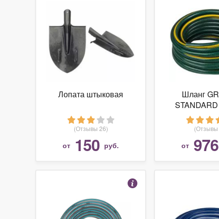
Лопата штыковая
Шланг GR
STANDARD 3
метро
(Отзывы 26)
(Отзывы 
150
976
от
руб.
от