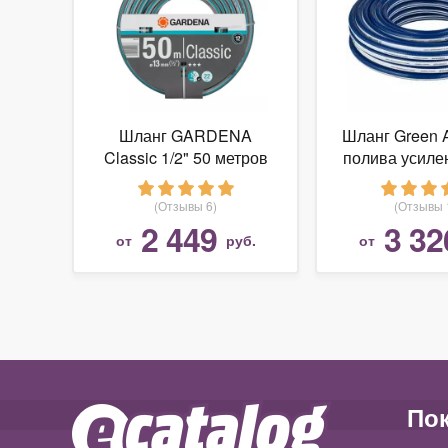
Шланг GARDENA
Шланг Green 
Classic 1/2" 50 метров
полива усиле
20 мет
(Отзывы 6)
(Отзывы 
2 449
3 32
от
руб.
от
По