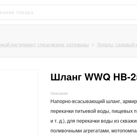
чной инструмент, спецодежда, хозтовары
Лопаты, садовый 
Шланг WWQ HB-25
Описание
Напорно-всасывающий шланг, армир
перекачки питьевой воды, пищевых пр
и т. д.), для перекачки воды из скваж
поливочными агрегатами, мотопомпам