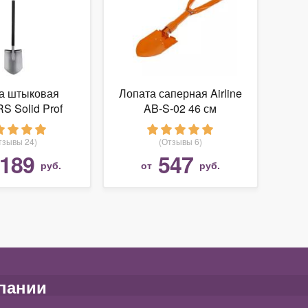
а штыковая
Лопата саперная Airline
S Solid Prof
AB-S-02 46 см
050649
тзывы 24)
(Отзывы 6)
 189
547
руб.
от
руб.
пании