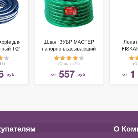
Apple для
Шланг ЗУБР МАСТЕР
Лопат
нный 1/2"
напорно-всасывающий
FISKAR
ров
3/4" 15 метров
1
11)
(Отзывы 24)
(О
6
557
1
руб.
от
руб.
от
купателям
О Ком