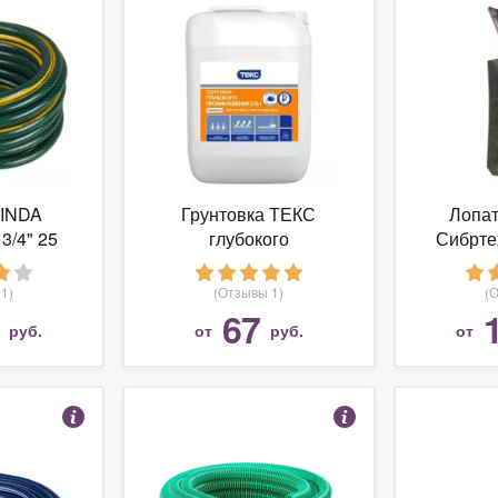
INDA
Грунтовка ТЕКС
Лопат
/4" 25
глубокого
Сибрте
в
проникновения 2-в-1
ч
Универсал (5 л)
1)
(Отзывы 1)
(
67
руб.
от
руб.
от