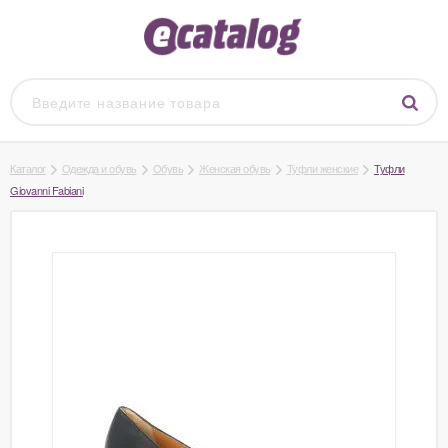
Каталог
Одежда и обувь
Обувь
Женская обувь
Туфли женские
Туфли
Giovanni Fabiani