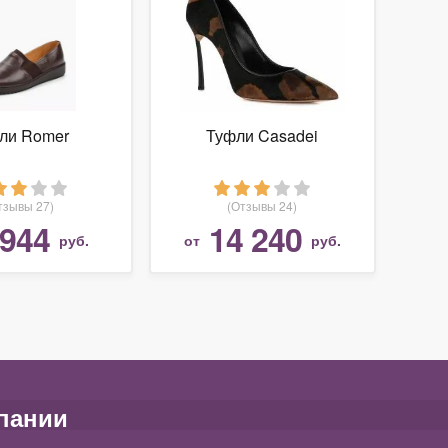
ли Romer
Туфли Casadei
тзывы 27)
(Отзывы 24)
 944
14 240
руб.
от
руб.
пании