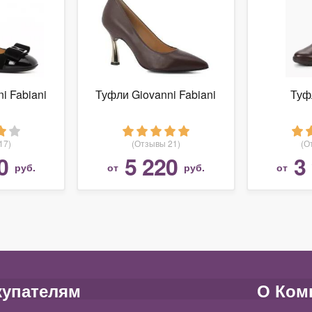
i Fabiani
Туфли Giovanni Fabiani
Туф
17)
(Отзывы 21)
(О
0
5 220
3
руб.
от
руб.
от
купателям
О Ком