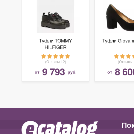
Туфли TOMMY
Туфли Giovann
HILFIGER
(Отзывы 12)
(Отзывы 
9 793
8 60
от
руб.
от
По