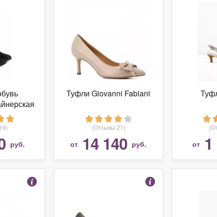
обувь
Туфли Giovanni Fabiani
Туфл
зайнерская
я обувь
19)
(Отзывы 21)
(О
0
14 140
1
руб.
от
руб.
от