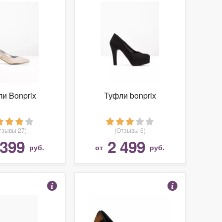
и Bonprix
Туфли bonprix
тзывы 27)
(Отзывы 6)
 399
2 499
руб.
от
руб.