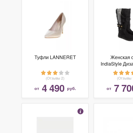
Туфли LANNERET
Женская 
IndiaStyle Ди
натуральна
(Отзывы 2)
(Отзывы 
4 490
7 70
от
руб.
от