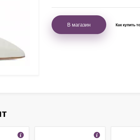
В магазин
Как купить т
ят