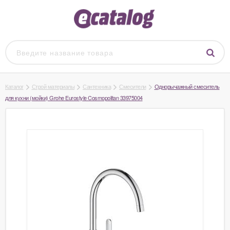
Каталог
Строй материалы
Сантехника
Смесители
Однорычажный смеситель
для кухни (мойки) Grohe Eurostyle Cosmopolitan 33975004