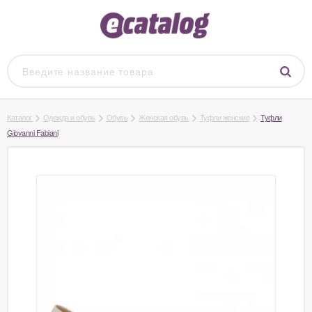
Каталог
Одежда и обувь
Обувь
Женская обувь
Туфли женские
Туфли
Giovanni Fabiani