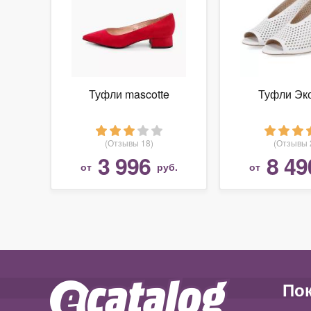
Туфли mascotte
Туфли Эк
(Отзывы 18)
(Отзывы 
3 996
8 49
от
руб.
от
По