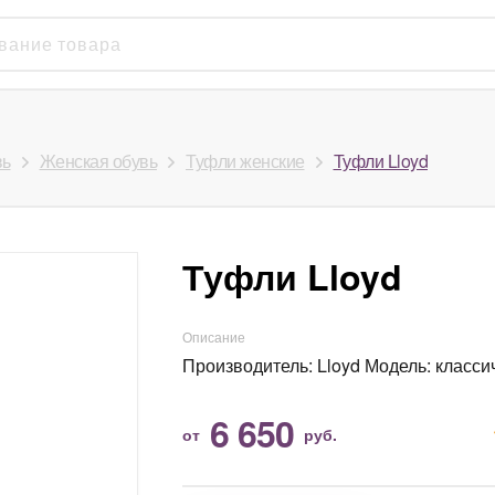
вь
Женская обувь
Туфли женские
Туфли Lloyd
Туфли Lloyd
Описание
Производитель: Lloyd Модель: классиче
6 650
от
руб.