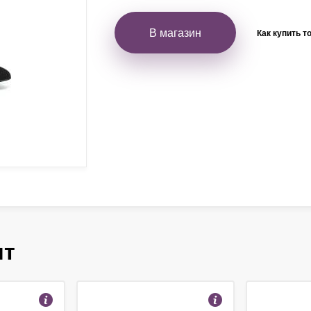
В магазин
Как купить т
ят