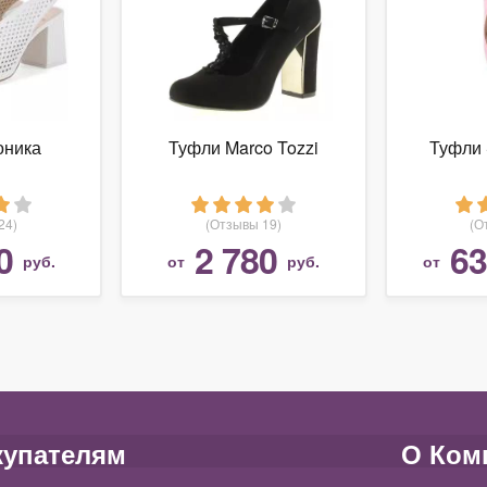
оника
Туфли Marco Tozzi
Туфли 
24)
(Отзывы 19)
(О
0
2 780
63
руб.
от
руб.
от
купателям
О Ком