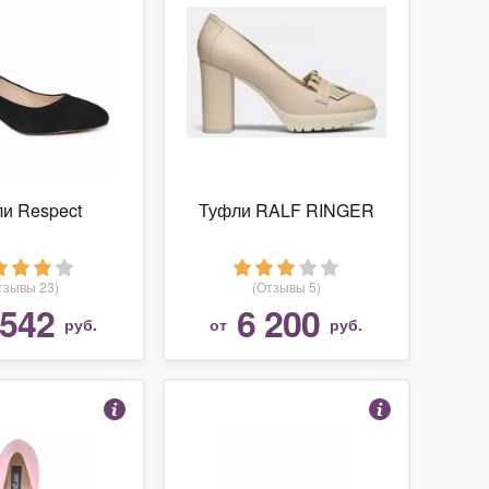
и Respect
Туфли RALF RINGER
тзывы 23)
(Отзывы 5)
 542
6 200
руб.
от
руб.