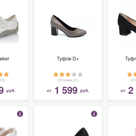
eker
Туфли D+
Туфл
10)
(Отзывы 21)
(О
9
1 599
2
руб.
от
руб.
от