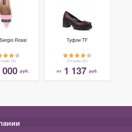
Sergio Rossi
Туфли TF
тзывы 18)
(Отзывы 20)
 000
1 137
руб.
от
руб.
пании