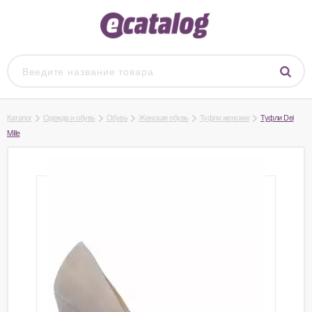
Каталог
Одежда и обувь
Обувь
Женская обувь
Туфли женские
Туфли Dei
Mille