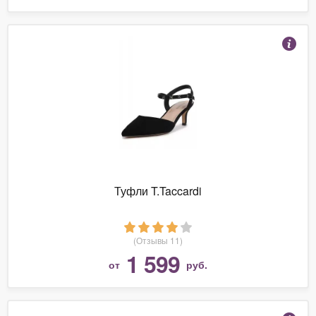
Туфли T.Taccardi
(Отзывы 11)
1 599
от
руб.