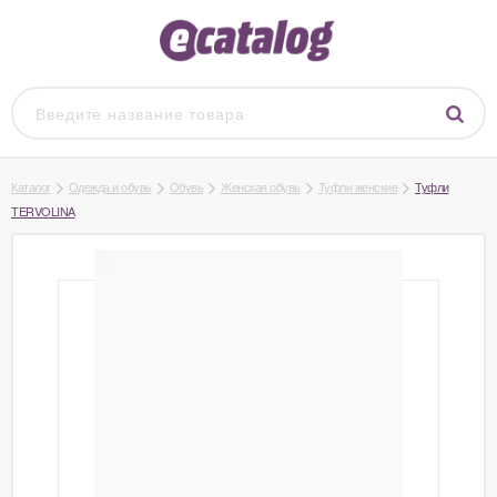
Каталог
Одежда и обувь
Обувь
Женская обувь
Туфли женские
Туфли
TERVOLINA