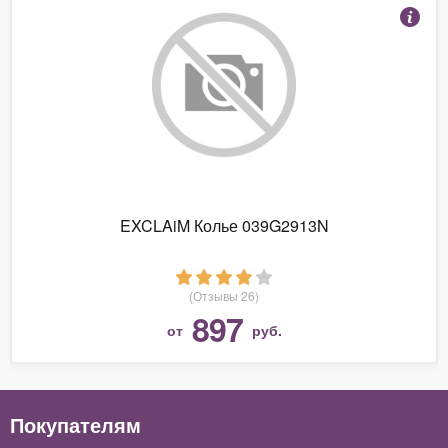
EXCLAiM Колье 039G2913N
(Отзывы 26)
897
от
руб.
Покупателям