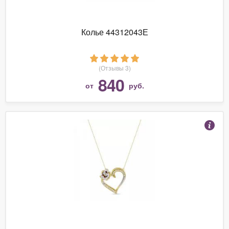
Колье 44312043Е
(Отзывы 3)
840
от
руб.