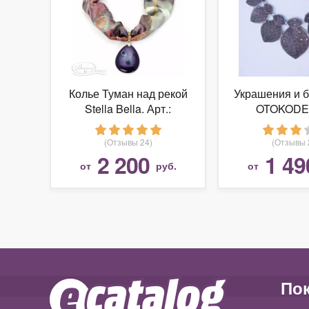
Колье Туман над рекой
Украшения и 
Stella Bella. Арт.:
OTOKODE
SB80028A
Красивое ож
виде сере
(Отзывы 24)
(Отзывы 
листь
2 200
1 49
от
руб.
от
По