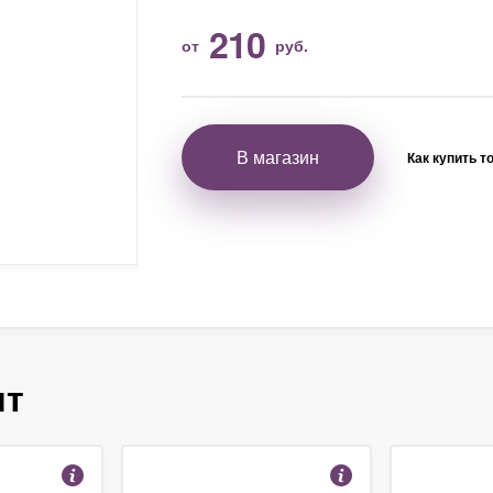
210
от
руб.
В магазин
Как купить т
ят