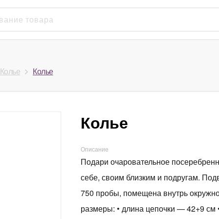
Колье
Колье
Колье
Описание
Подари очаровательное посеребренно
себе, своим близким и подругам. Под
750 пробы, помещена внутрь окружнос
размеры: • длина цепочки — 42+9 см •