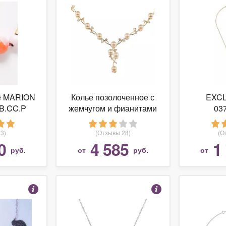
е MARION
Колье позолоченное с
EXCL
B.CC.P
жемчугом и фианитами
03
"Веточка"
3)
(Отзывы 28)
(О
0
4 585
1
руб.
от
руб.
от