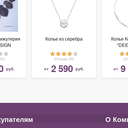
бижутерия
Колье из серебра
Колье 
SIGN
"DEE
ерелье в
бряных
24)
(Отзывы 30)
(О
ев
0
2 590
9
руб.
от
руб.
от
купателям
О Ком