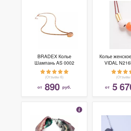
BRADEX Колье
Колье женско
Шампань AS 0002
VIDAL N216
(Отзывы 6)
(Отзывы 
890
5 67
от
руб.
от