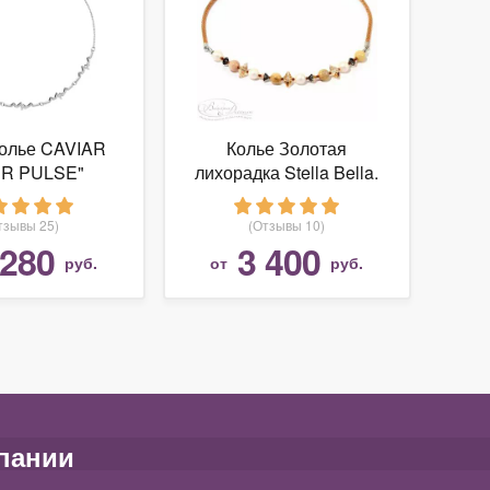
Колье CAVIAR
Колье Золотая
R PULSE"
лихорадка Stella Bella.
Арт.: SB51002A
тзывы 25)
(Отзывы 10)
 280
3 400
руб.
от
руб.
пании