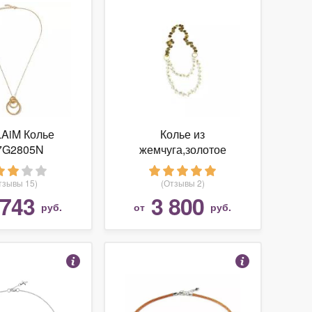
AiM Колье
Колье из
7G2805N
жемчуга,золотое
колье,нежное колье
"Предвкушение"
тзывы 15)
(Отзывы 2)
 743
3 800
руб.
от
руб.