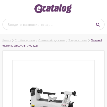
Каталог
Строй материалы
Станки и оборудование
Токарные станки
Токарный
станок по дереву JET JWL-1221