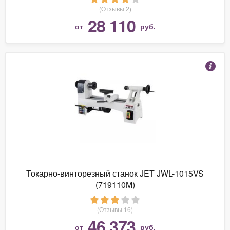
(Отзывы 2)
28 110
от
руб.
Токарно-винторезный станок JET JWL-1015VS
(719110M)
(Отзывы 16)
46 373
от
руб.