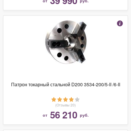
39 990
от
руб.
Патрон токарный стальной D200 3534-200/5-II /6-II
(Отзывы 20)
56 210
от
руб.