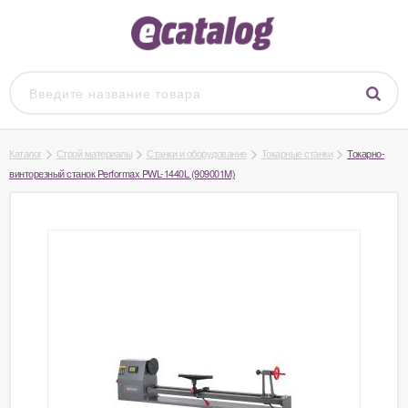
Каталог
Строй материалы
Станки и оборудование
Токарные станки
Токарно-
винторезный станок Performax PWL-1440L (909001M)