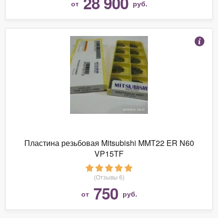
28 900
от
руб.
Пластина резьбовая Mitsubishi MMТ22 ER N60
VP15TF
(Отзывы 6)
750
от
руб.