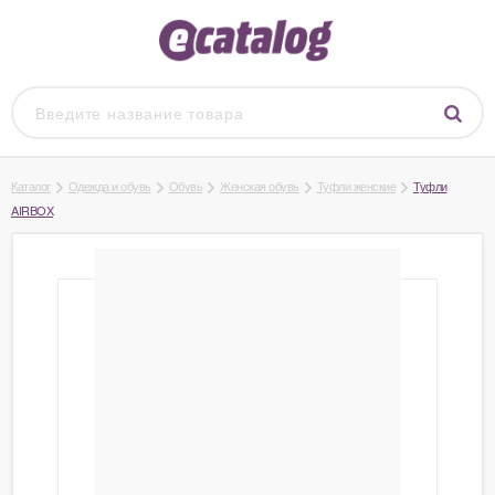
Каталог
Одежда и обувь
Обувь
Женская обувь
Туфли женские
Туфли
AIRBOX