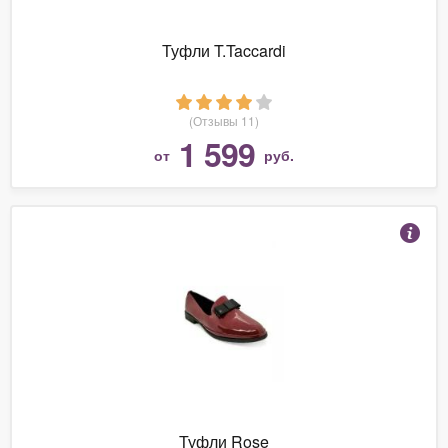
Туфли T.Taccardi
(Отзывы 11)
1 599
от
руб.
Туфли Rose