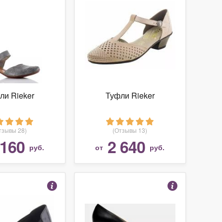
ли Rieker
Туфли Rieker
тзывы 28)
(Отзывы 13)
 160
2 640
руб.
от
руб.