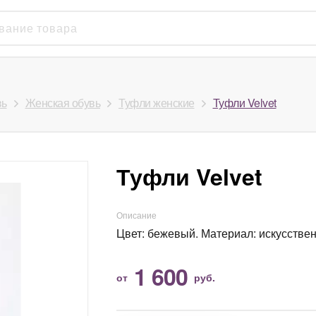
вь
Женская обувь
Туфли женские
Туфли Velvet
Туфли Velvet
Описание
Цвет: бежевый. Материал: искусстве
1 600
от
руб.