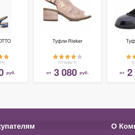
OTTO
Туфли Rieker
Туф
14)
(Отзывы 5)
(
0
3 080
2
руб.
от
руб.
от
купателям
О Ком