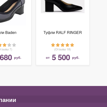
ли Baden
Туфли RALF RINGER
Отзывы 7)
(Отзывы 18)
 680
5 500
руб.
от
руб.
пании