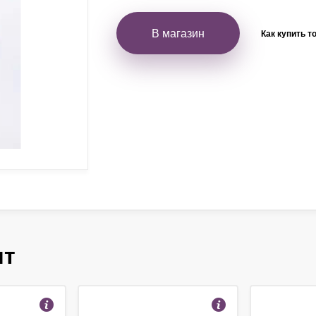
В магазин
Как купить т
ят