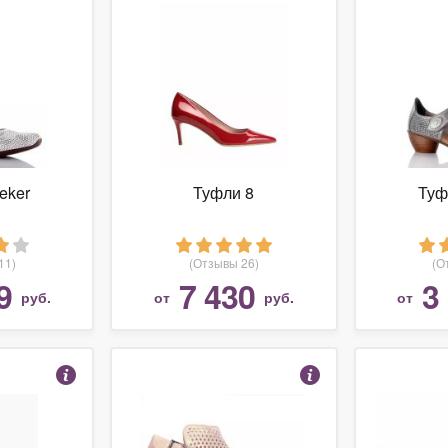
eker
Туфли 8
Туф
11)
(Отзывы 26)
(О
9
7 430
3
руб.
от
руб.
от