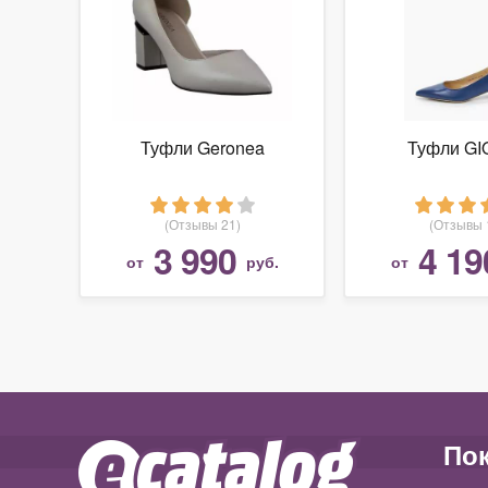
Туфли Geronea
Туфли GI
(Отзывы 21)
(Отзывы 
3 990
4 19
от
руб.
от
По