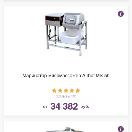
Маринатор-мясомассажер Airhot MS-50
(Отзывы 10)
34 382
от
руб.