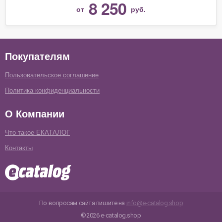
8 250
от
руб.
Покупателям
Пользовательское соглашение
Политика конфиденциальности
О Компании
Что такое ЕКАТАЛОГ
Контакты
По вопросам сайта пишите на
info@e-catalog.shop
©2026 e-catalog.shop