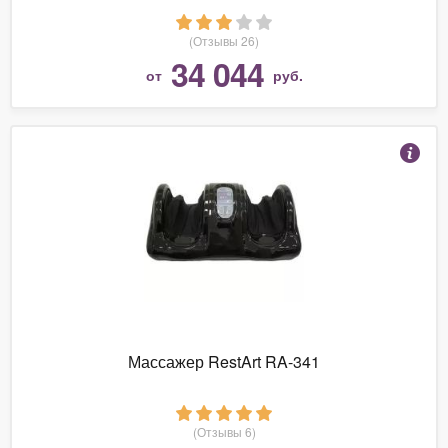
(Отзывы 26)
34 044
от
руб.
Массажер RestArt RA-341
(Отзывы 6)