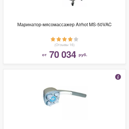
Маринатор-мясомассажер Airhot MS-50VAC
(Отзывы 16)
70 034
от
руб.