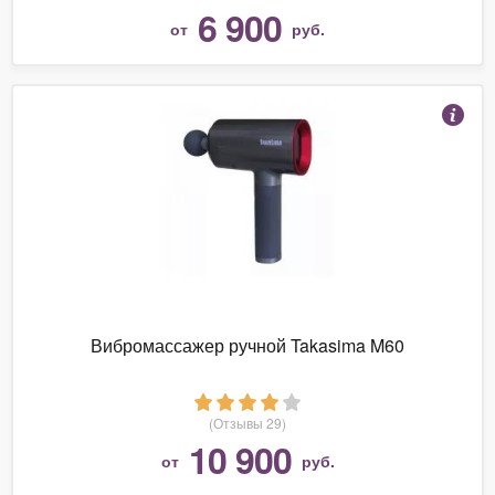
6 900
от
руб.
Вибромассажер ручной Takasima M60
(Отзывы 29)
10 900
от
руб.