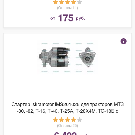
(Отзывы 11)
175
от
руб.
Стартер Iskramotor IMS201025 для тракторов МТЗ
-80, -82, T-16, Т-40, Т-25А, Т-28Х4М, ТО-18Б с
двигателями ММЗ Д-144, Д-120, Д-130, Д-21А,
Д-240, Д-243, Д-50, Д-50Л. Стартер на МТЗ
(Отзывы 25)