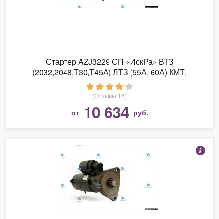
Стартер AZJ3229 СП «ИскРа» ВТЗ
(2032,2048,Т30,Т45А) ЛТЗ (55А, 60А) КМТ,
ПГТ-360, ХТЗ (2511, 5020, 25ПВ) для двигателей
Д-120, Д-130, Д-144, Д-145
(Отзывы 16)
10 634
от
руб.