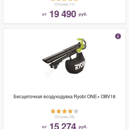
(Отзывы 11)
19 490
от
руб.
Бесщеточная воздуходувка Ryobi ONE+ OBV18
(Отзывы 28)
15 274
от
руб.