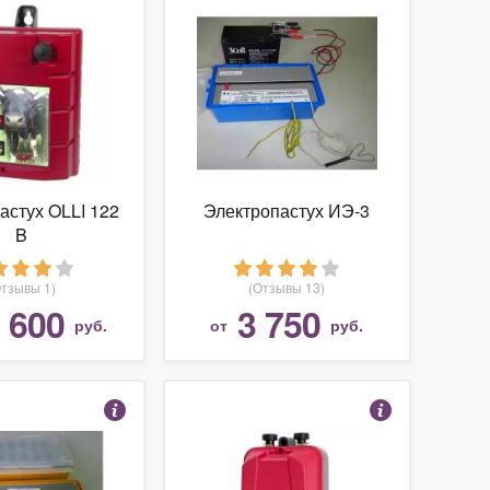
астух OLLI 122
Электропастух ИЭ-3
B
Отзывы 1)
(Отзывы 13)
 600
3 750
руб.
от
руб.