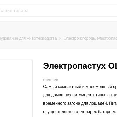
удование для животноводства
Электроизгородь, электропас
Электропастух OL
Описание
Самый компактный и маломощный сре
для домашних питомцев, птицы, а так
временного загона для лошадей. Пит
осуществляется от четырех батареек 1