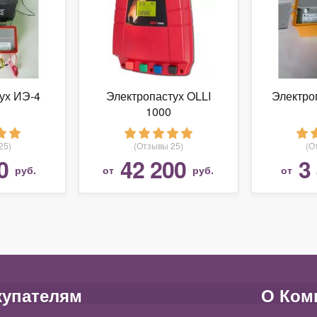
ух ИЭ-4
Электропастух OLLI
Электро
1000
25)
(Отзывы 25)
(О
0
42 200
3
руб.
от
руб.
от
купателям
О Ком