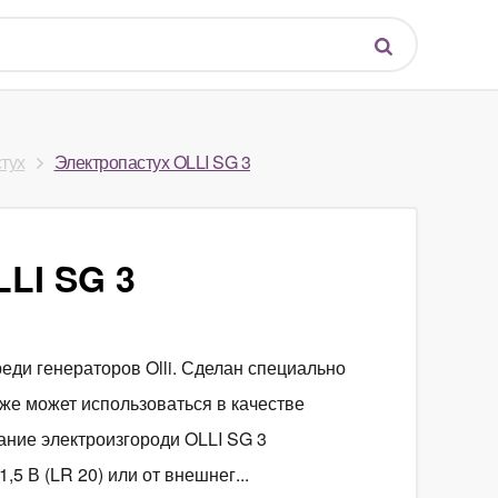
тух
Электропастух OLLI SG 3
LI SG 3
ди генераторов Olli. Сделан специально
же может использоваться в качестве
ание электроизгороди OLLI SG 3
,5 В (LR 20) или от внешнег...