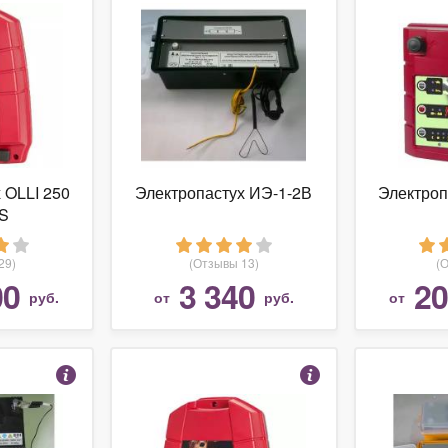
 OLLI 250
Электропастух ИЭ-1-2В
Электроп
S
29)
(Отзывы 13)
(
00
3 340
20
руб.
от
руб.
от