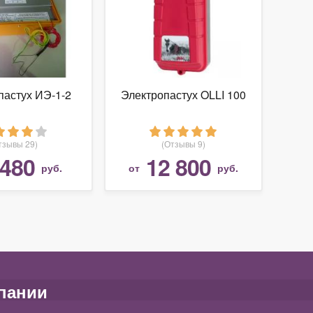
пастух ИЭ-1-2
Электропастух OLLI 100
тзывы 29)
(Отзывы 9)
 480
12 800
руб.
от
руб.
пании