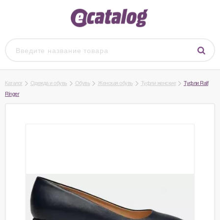
Каталог
Одежда и обувь
Обувь
Женская обувь
Туфли женские
Туфли Ralf
Ringer