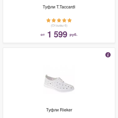
Туфли T.Taccardi
(Отзывы 6)
1 599
от
руб.
Туфли Rieker